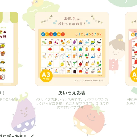
中！
あいうえお表
第2弾が配信
A3サイズのあいうえお表です。カラフルでたの
ABC
ん！
しくひらがなを覚えることができます。0-9まで
お表と
のす数字付きです。
にぴったり！ ／