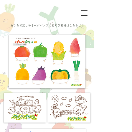
​おうちで楽しめるベジパンズのあそび素材はこちら ◡̈𖧷